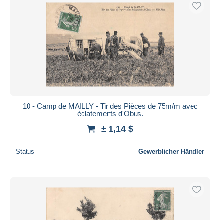
Kostenloser Versand
Zahlungsmethoden
PayPal
Banküberweisung
Visa
Mastercard
Bancontact
10 - Camp de MAILLY - Tir des Pièces de 75m/m avec
iDeal
éclatements d'Obus.
Maestro
± 1,14 $
Gesamte Auswahl aufheben
Status
Gewerblicher Händler
Wohnsitz des Verkäufers
Weltweit