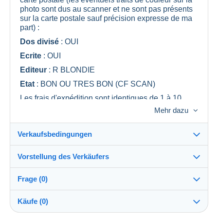
photo sont dus au scanner et ne sont pas présents
sur la carte postale sauf précision expresse de ma
part) :
Dos divisé
: OUI
Ecrite
: OUI
Editeur
: R BLONDIE
Etat
: BON OU TRES BON (CF SCAN)
Les frais d'expédition sont identiques de 1 à 10
cartes (tranche La Poste de 20g à 100g), attendez
Mehr dazu
donc ma facture groupée avant de me régler.
Vous trouverez dans ma boutique de nombreuses
Verkaufsbedingungen
fournitures pour collectionneurs.
A très bientôt
Vorstellung des Verkäufers
Verkaufsbedingungen im Detail
Frage (0)
Versand
lescollectophiles
100%
(9045x)
Versand nach Zahlung innerhalb von 3 Tagen
Käufe (0)
PRO
Shop
Direkte Übergabe: