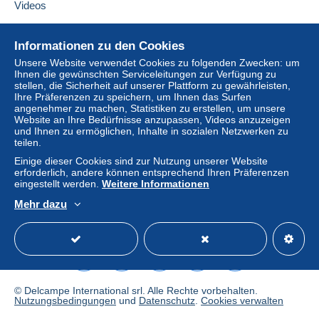
Diesen Verkäufer zu den Favoriten hinzufügen
Videos
Verkäufer kontaktieren
Einlogg
Anmeld
Zahlung per:
en
en
Diesen Verkäufer zu meiner schwarzen Liste
Hilfe
hinzufügen
Informationen zu den Cookies
Brief (Standardformat/Kleinbrief)
Online-Hilfe
Unsere Website verwendet Cookies zu folgenden Zwecken: um
3,10 €
Ihnen die gewünschten Serviceleitungen zur Verfügung zu
Auf Delcampe kaufen
stellen, die Sicherheit auf unserer Plattform zu gewährleisten,
Auf Delcampe verkaufen
Ihre Präferenzen zu speichern, um Ihnen das Surfen
Brief mit Sendungsverfolgung
angenehmer zu machen, Statistiken zu erstellen, um unsere
Eine sichere Website
(Standardformat/Kleinbrief)
Website an Ihre Bedürfnisse anzupassen, Videos anzuzeigen
3,60 €
und Ihnen zu ermöglichen, Inhalte in sozialen Netzwerken zu
teilen.
Einige dieser Cookies sind zur Nutzung unserer Website
erforderlich, andere können entsprechend Ihren Präferenzen
Zahlungsbedingungen:
eingestellt werden.
Weitere Informationen
Alle Zahlungen werden über die Delcampe- Website
Mehr dazu
abgewickelt. Je nach den vom Verkäufer angebotenen
Deutsch
USD
Standardmodus
America
Zahlungsoptionen können Sie
PayPal
verwenden, eine
Kredit-/Debitkarte
hinzufügen oder eine
Überweisung
auf Ihr Guthaben
vornehmen. Es dürfen keine
Zahlungen per Scheck oder Banküberweisung direkt auf
ein Bankkonto des Verkäufers getätigt werden.
© Delcampe International srl. Alle Rechte vorbehalten.
Nutzungsbedingungen
und
Datenschutz
.
Cookies verwalten
Der Käufer nutzt die von Delcampe auf der Seite "
Meine