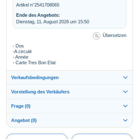
Artikel n°2541708065
Ende des Angebots:
Dienstag, 11. August 2026 um 15:50
Übersetzen
- Dos
-A circulé
- Année
- Carte Tres Bon Etat
Verkaufsbedingungen
Vorstellung des Verkäufers
Versand nach:
Die Liste der Länder einsehen
Frage (0)
blb1248
100%
(5380x)
Versand:
Angebot (0)
Vorkasse
Shop
Kosten:
Der Verkauf wird um eine Minute verlängert, wenn
Zu Lasten des Käufers