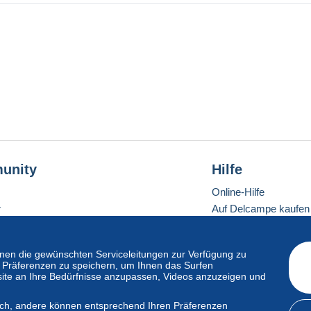
ntinuer à vous proposer une large sélection de cartes à des prix
es découvertes dans vos collections !
t.
unity
Hilfe
Online-Hilfe
r
Auf Delcampe kaufen
Auf Delcampe verkau
Eine sichere Website
en die gewünschten Serviceleitungen zur Verfügung zu
hre Präferenzen zu speichern, um Ihnen das Surfen
ite an Ihre Bedürfnisse anzupassen, Videos anzuzeigen und
ndardmodus
lich, andere können entsprechend Ihren Präferenzen