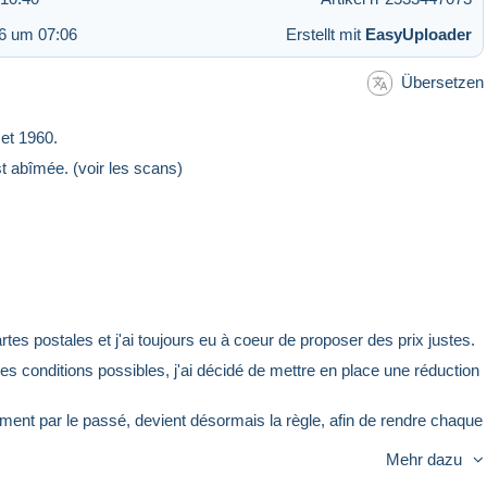
26 um 07:06
Erstellt mit
EasyUploader
Übersetzen
 et 1960.
est abîmée. (voir les scans)
tes postales et j'ai toujours eu à coeur de proposer des prix justes.
res conditions possibles, j'ai décidé de mettre en place une réduction
lement par le passé, devient désormais la règle, afin de rendre chaque
Mehr dazu
lus possible d'accorder de réductions supplémentaires.