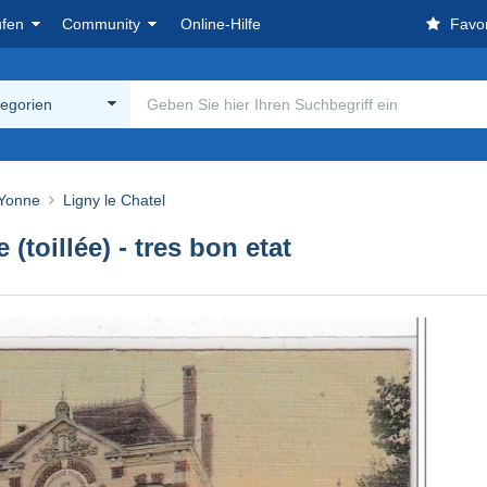
ufen
Community
Online-Hilfe
Favor
tegorien
 Yonne
Ligny le Chatel
toillée) - tres bon etat