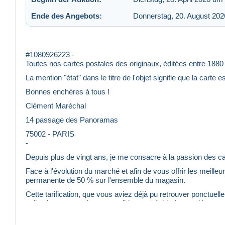
Ende des Angebots:
Donnerstag, 20. August 20
#1080926223 -
Toutes nos cartes postales des originaux, éditées entre 1880
La mention "état" dans le titre de l'objet signifie que la carte 
Bonnes enchères à tous !
Clément Maréchal
14 passage des Panoramas
75002 - PARIS
-
Depuis plus de vingt ans, je me consacre à la passion des car
Face à l'évolution du marché et afin de vous offrir les meilleu
permanente de 50 % sur l'ensemble du magasin.
Cette tarification, que vous aviez déjà pu retrouver ponctuel
collection encore plus accessible et agréable à compléter.
En contrepartie, et pour préserver cet équilibre, il ne sera p