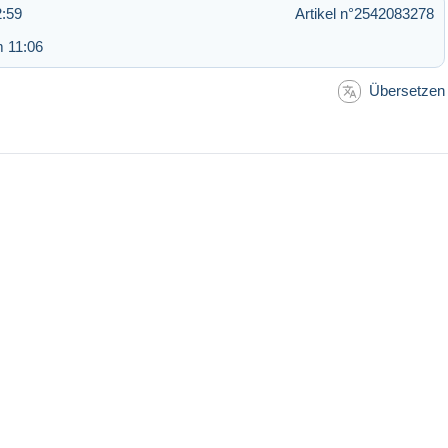
2:59
Artikel n°2542083278
m 11:06
Übersetzen