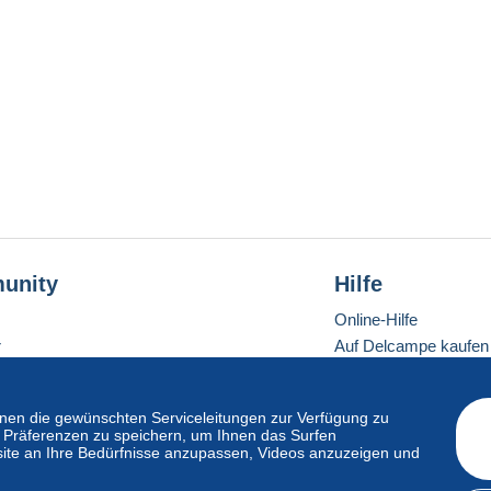
unity
Hilfe
Online-Hilfe
r
Auf Delcampe kaufen
Auf Delcampe verkau
Eine sichere Website
en die gewünschten Serviceleitungen zur Verfügung zu
hre Präferenzen zu speichern, um Ihnen das Surfen
ite an Ihre Bedürfnisse anzupassen, Videos anzuzeigen und
ndardmodus