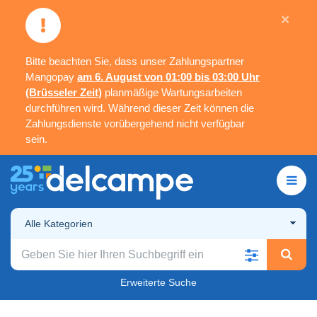
×
Bitte beachten Sie, dass unser Zahlungspartner
Mangopay
am 6. August von 01:00 bis 03:00 Uhr
(Brüsseler Zeit)
planmäßige Wartungsarbeiten
durchführen wird. Während dieser Zeit können die
Zahlungsdienste vorübergehend nicht verfügbar
sein.
Alle Kategorien
Erweiterte Suche