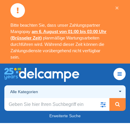
×
Bitte beachten Sie, dass unser Zahlungspartner
Mangopay
am 6. August von 01:00 bis 03:00 Uhr
(Brüsseler Zeit)
planmäßige Wartungsarbeiten
durchführen wird. Während dieser Zeit können die
Zahlungsdienste vorübergehend nicht verfügbar
sein.
Alle Kategorien
Erweiterte Suche