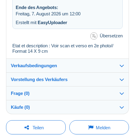
Ende des Angebots:
Freitag, 7. August 2026 um 12:00
Erstellt mit
EasyUploader
Übersetzen
Etat et description : Voir scan et verso en 2e photo//
Format 14 X 9 cm
Verkaufsbedingungen
Vorstellung des Verkäufers
Verkaufsbedingungen im Detail
Frage (0)
Versand
regislmx
100%
(63001x)
Versand nach Zahlung innerhalb von 14 Tagen
Käufe (0)
PRO
Shop
Garantie:
Widerrufsrecht
|
Rücksendekosten gehen zu Lasten
Um eine Frage stellen zu können, müssen Sie
Letzte Aktualisierung: 09:51:23
Teilen
Melden
des Käufers.
eingeloggt sein.
Nachname: