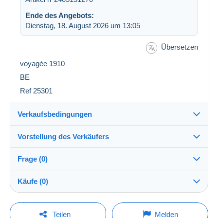
Ende des Angebots:
Dienstag, 18. August 2026 um 13:05
Übersetzen
voyagée 1910
BE
Ref 25301
Verkaufsbedingungen
Vorstellung des Verkäufers
Versand nach:
Die Liste der Länder einsehen
Frage (0)
cartobs
100%
(34754x)
Versand:
Käufe (0)
Vorkasse
PRO
Shop
Kosten:
Zu Lasten des Käufers
Um eine Frage stellen zu können, müssen Sie
Letzte Aktualisierung: 11:09:05
Teilen
Melden