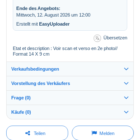
Ende des Angebots:
Mittwoch, 12. August 2026 um 12:00
Erstellt mit
EasyUploader
Übersetzen
Etat et description : Voir scan et verso en 2e photo//
Format 14 X 9 cm
Verkaufsbedingungen
Vorstellung des Verkäufers
Verkaufsbedingungen im Detail
Frage (0)
Versand
cartalis
100%
(42856x)
Versand nach Zahlung innerhalb von 14 Tagen
Käufe (0)
PRO
Shop
Garantie:
Widerrufsrecht
|
Rücksendekosten gehen zu Lasten
Um eine Frage stellen zu können, müssen Sie
Letzte Aktualisierung: 00:04:26
Teilen
Melden
des Käufers.
eingeloggt sein.
Nachname: