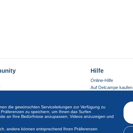
unity
Hilfe
Online-Hilfe
r
Auf Delcampe kaufen
Auf Delcampe verkau
Eine sichere Website
en die gewünschten Serviceleitungen zur Verfügung zu
hre Präferenzen zu speichern, um Ihnen das Surfen
ite an Ihre Bedürfnisse anzupassen, Videos anzuzeigen und
ndardmodus
lich, andere können entsprechend Ihren Präferenzen