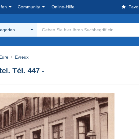
ufen
Community
Online-Hilfe
Favor
tegorien
 Eure
Evreux
l. Tél. 447 -