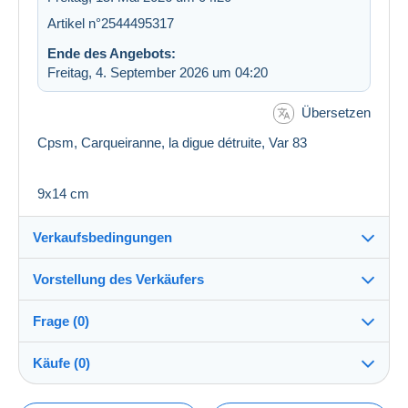
Artikel n°2544495317
Ende des Angebots:
Freitag, 4. September 2026 um 04:20
Übersetzen
Cpsm, Carqueiranne, la digue détruite, Var 83
9x14 cm
Verkaufsbedingungen
Vorstellung des Verkäufers
Versand nach:
Die Liste der Länder einsehen
Frage (0)
vfbroc
100%
(10285x)
Direkte Übergabe:
Käufe (0)
Ja
PRO
Shop
Versand: