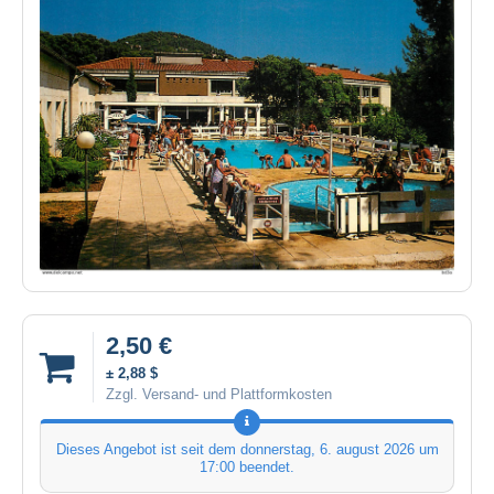
2,50 €
± 2,88 $
Zzgl. Versand- und Plattformkosten
Dieses Angebot ist seit dem
donnerstag, 6. august 2026 um
17:00
beendet.