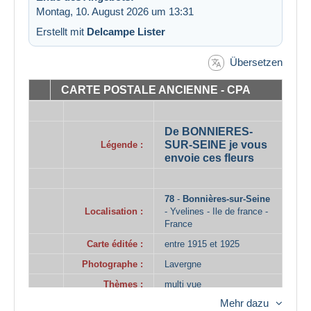
Montag, 10. August 2026 um 13:31
Erstellt mit
Delcampe Lister
Übersetzen
CARTE POSTALE ANCIENNE - CPA
.
.
De BONNIERES-
SUR-SEINE je vous
Légende :
envoie ces fleurs
.
.
78
-
Bonnières-sur-Seine
Localisation :
- Yvelines - Ile de france -
France
Carte éditée :
entre 1915 et 1925
Photographe :
Lavergne
Thèmes :
multi vue
Mehr dazu
Mots-clés :
multi vue, fleur