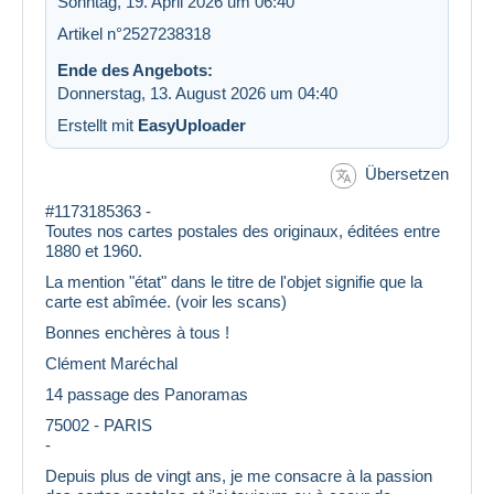
Sonntag, 19. April 2026 um 06:40
Artikel n°2527238318
Ende des Angebots:
Donnerstag, 13. August 2026 um 04:40
Erstellt mit
EasyUploader
Übersetzen
#1173185363 -
Toutes nos cartes postales des originaux, éditées entre
1880 et 1960.
La mention "état" dans le titre de l'objet signifie que la
carte est abîmée. (voir les scans)
Bonnes enchères à tous !
Clément Maréchal
14 passage des Panoramas
75002 - PARIS
-
Depuis plus de vingt ans, je me consacre à la passion