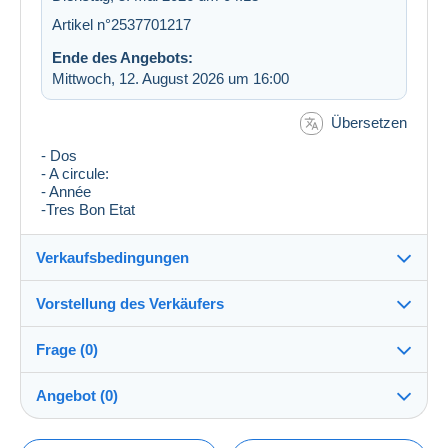
Artikel n°2537701217
Ende des Angebots:
Mittwoch, 12. August 2026 um 16:00
Übersetzen
- Dos
- A circule:
- Année
-Tres Bon Etat
Verkaufsbedingungen
Vorstellung des Verkäufers
Versand nach:
Die Liste der Länder einsehen
Frage (0)
blb1248
100%
(5380x)
Versand:
Angebot (0)
Vorkasse
Shop
Kosten: