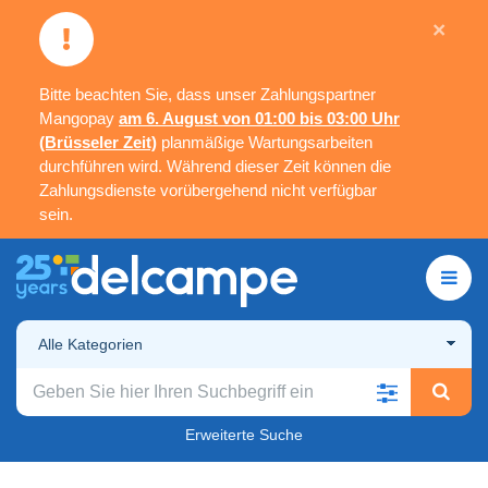
×
Bitte beachten Sie, dass unser Zahlungspartner
Mangopay
am 6. August von 01:00 bis 03:00 Uhr
(Brüsseler Zeit)
planmäßige Wartungsarbeiten
durchführen wird. Während dieser Zeit können die
Zahlungsdienste vorübergehend nicht verfügbar
sein.
Alle Kategorien
Erweiterte Suche