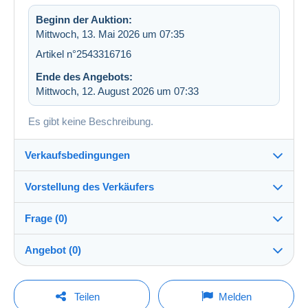
Beginn der Auktion:
Mittwoch, 13. Mai 2026 um 07:35
Artikel n°2543316716
Ende des Angebots:
Mittwoch, 12. August 2026 um 07:33
Es gibt keine Beschreibung.
Verkaufsbedingungen
Vorstellung des Verkäufers
Verkaufsbedingungen im Detail
Frage (0)
Versand
piliboss26
100%
(141x)
Versand nach Zahlung innerhalb von 14 Tagen
Angebot (0)
Shop
Direkte Übergabe:
Ja
Der Verkauf wird um eine Minute verlängert, wenn
Um eine Frage stellen zu können, müssen Sie
weniger als eine Minute vor Ablauf der Frist ein
Teilen
Melden
Gebot abgegeben wird.
eingeloggt sein.