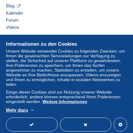
F-41350
VINEUIL
Eine Zahlung, die nicht über
das in die Website
Blog
Frankreich
integrierte Zahlungssystem erfolgt
wird dem
Kalender
Käufer vom Verkäufer erstattet. Ein nicht bezahlter
Forum
Kauf kann Konsequenzen für das Konto des
Diesen Verkäufer zu den Favoriten hinzufügen
Videos
Käufers nach sich ziehen.
Verkäufer kontaktieren
Diesen Verkäufer zu meiner schwarzen Liste
Sollten die Verkaufsbedingungen des Verkäufers
Hilfe
hinzufügen
Informationen zu den Cookies
Klauseln enthalten, die sich auf die Zahlung
Online-Hilfe
beziehen, sind diese Klauseln als nichtig zu
Unsere Website verwendet Cookies zu folgenden Zwecken: um
Ihnen die gewünschten Serviceleitungen zur Verfügung zu
Auf Delcampe kaufen
betrachten. Es gelten ausschließlich die
stellen, die Sicherheit auf unserer Plattform zu gewährleisten,
Zahlungsbedingungen der Delcampe-Website, wie
Auf Delcampe verkaufen
Ihre Präferenzen zu speichern, um Ihnen das Surfen
sie in den
Nutzungsbedingungen
definiert sind.
angenehmer zu machen, Statistiken zu erstellen, um unsere
Eine sichere Website
Website an Ihre Bedürfnisse anzupassen, Videos anzuzeigen
Käufe müssen, nachdem der Verkäufer die
und Ihnen zu ermöglichen, Inhalte in sozialen Netzwerken zu
teilen.
Endabrechnung geschickt hat, innerhalb von
14
Tagen
bezahlt werden.
Einige dieser Cookies sind zur Nutzung unserer Website
erforderlich, andere können entsprechend Ihren Präferenzen
Garantie:
eingestellt werden.
Weitere Informationen
Widerrufsrecht
|
Rücksendekosten gehen zu
Mehr dazu
Lasten des Käufers.
Deutsch
USD
Standardmodus
America
Alle Angaben zu Fristen bezüglich der
Rücksendung von Artikeln und der Rückerstattung
des Kaufbetrags finden Sie in der
Delcampe-