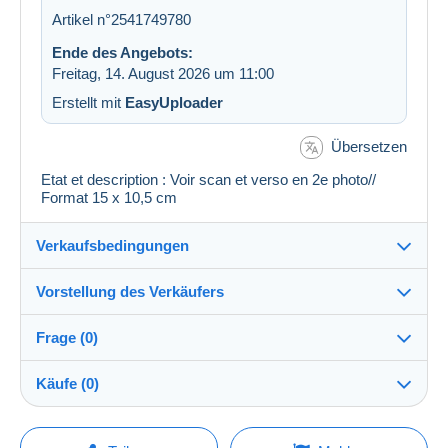
Artikel n°2541749780
Ende des Angebots:
Freitag, 14. August 2026 um 11:00
Erstellt mit
EasyUploader
Übersetzen
Etat et description : Voir scan et verso en 2e photo//
Format 15 x 10,5 cm
Verkaufsbedingungen
Vorstellung des Verkäufers
Verkaufsbedingungen im Detail
Frage (0)
Versand
regislmx
100%
(63007x)
Versand nach Zahlung innerhalb von 14 Tagen
Käufe (0)
PRO
Shop
Garantie:
Widerrufsrecht
|
Rücksendekosten gehen zu Lasten
Um eine Frage stellen zu können, müssen Sie
Letzte Aktualisierung: 09:54:08