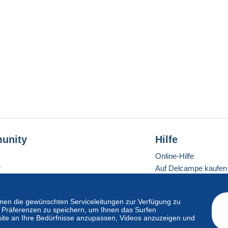
unity
Hilfe
Online-Hilfe
r
Auf Delcampe kaufen
Auf Delcampe verkau
Eine sichere Website
en die gewünschten Serviceleitungen zur Verfügung zu
hre Präferenzen zu speichern, um Ihnen das Surfen
ite an Ihre Bedürfnisse anzupassen, Videos anzuzeigen und