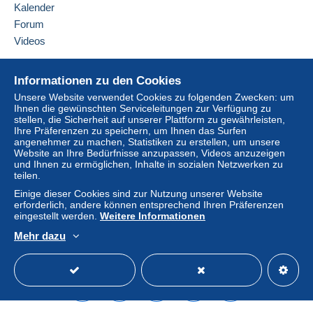
Kalender
hinzufügen
Zahlung per:
Forum
Videos
Von 1gr bis 20gr
1,60 €
Hilfe
Informationen zu den Cookies
Von 21gr bis 100gr
Online-Hilfe
Unsere Website verwendet Cookies zu folgenden Zwecken: um
3,25 €
Ihnen die gewünschten Serviceleitungen zur Verfügung zu
Auf Delcampe kaufen
stellen, die Sicherheit auf unserer Plattform zu gewährleisten,
Auf Delcampe verkaufen
Ihre Präferenzen zu speichern, um Ihnen das Surfen
Von 101gr bis 250gr
angenehmer zu machen, Statistiken zu erstellen, um unsere
Eine sichere Website
5,30 €
Website an Ihre Bedürfnisse anzupassen, Videos anzuzeigen
und Ihnen zu ermöglichen, Inhalte in sozialen Netzwerken zu
teilen.
Von 251gr bis 500gr
Einige dieser Cookies sind zur Nutzung unserer Website
7,50 €
erforderlich, andere können entsprechend Ihren Präferenzen
Um auf die Lieferinformationen
eingestellt werden.
Weitere Informationen
zugreifen zu können, müssen Sie
Von 501gr bis 1000gr
Mitglied sein und sich einloggen.
Mehr dazu
9,35 €
Deutsch
USD
Standardmodus
America
Einlogg
Anmeld
Ab 1001gr
en
en
11,20 €