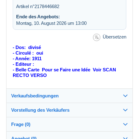
Artikel n°2178446682
Ende des Angebots:
Montag, 10. August 2026 um 13:00
Übersetzen
- Dos: divisé
- Circulé : oui
- Année: 1911
- Editeur :
- Belle Carte Pour se Faire une Idée Voir SCAN
RECTO VERSO
Verkaufsbedingungen
Vorstellung des Verkäufers
Verkaufsbedingungen im Detail
Frage (0)
Versand
CARTOUEST
100%
(10873x)
Versand nach Zahlung innerhalb von 8 Tagen
Angebot (0)