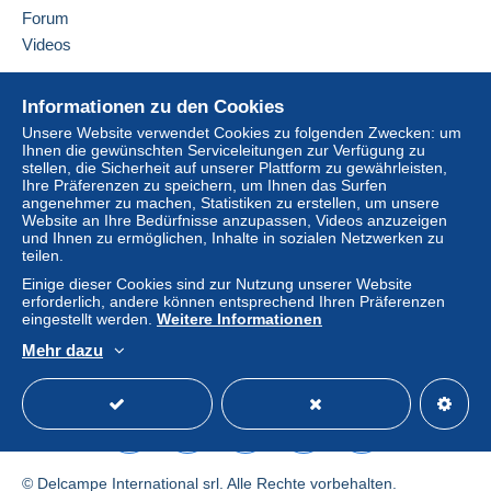
Zahlung per:
Forum
Videos
Von 1gr bis 20gr
1,60 €
Hilfe
Informationen zu den Cookies
Von 21gr bis 100gr
Online-Hilfe
Unsere Website verwendet Cookies zu folgenden Zwecken: um
3,25 €
Ihnen die gewünschten Serviceleitungen zur Verfügung zu
Auf Delcampe kaufen
stellen, die Sicherheit auf unserer Plattform zu gewährleisten,
Auf Delcampe verkaufen
Ihre Präferenzen zu speichern, um Ihnen das Surfen
Von 101gr bis 250gr
angenehmer zu machen, Statistiken zu erstellen, um unsere
Eine sichere Website
5,30 €
Website an Ihre Bedürfnisse anzupassen, Videos anzuzeigen
und Ihnen zu ermöglichen, Inhalte in sozialen Netzwerken zu
Von 251gr bis 500gr
teilen.
Einige dieser Cookies sind zur Nutzung unserer Website
7,50 €
erforderlich, andere können entsprechend Ihren Präferenzen
Um auf die Lieferinformationen
eingestellt werden.
Weitere Informationen
zugreifen zu können, müssen Sie
Von 501gr bis 1000gr
Mitglied sein und sich einloggen.
Mehr dazu
9,35 €
Deutsch
USD
Standardmodus
America
Einlogg
Anmeld
Ab 1001gr
en
en
11,20 €
Brief mit Sendungsverfolgung
© Delcampe International srl. Alle Rechte vorbehalten.
(Standardformat/Kleinbrief)