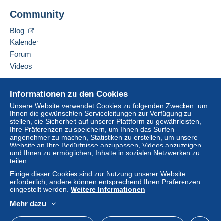
MICHEL FLUTEAU
Community
115 RUE ISAMBARD
Lieferzone 1
27120
PACY-SUR-EURE
Blog
Frankreich
Kalender
Lieferzone 2
Forum
Diesen Verkäufer zu den Favoriten hinzufügen
Videos
Verkäufer kontaktieren
Lieferzone 3
Diesen Verkäufer zu meiner schwarzen Liste
Hilfe
hinzufügen
Informationen zu den Cookies
Diese Zone enthält
ein Land
.
Online-Hilfe
Unsere Website verwendet Cookies zu folgenden Zwecken: um
Ihnen die gewünschten Serviceleitungen zur Verfügung zu
Auf Delcampe kaufen
Brief (Standardformat/Kleinbrief)
stellen, die Sicherheit auf unserer Plattform zu gewährleisten,
Auf Delcampe verkaufen
Ihre Präferenzen zu speichern, um Ihnen das Surfen
angenehmer zu machen, Statistiken zu erstellen, um unsere
Eine sichere Website
Zahlung per:
Website an Ihre Bedürfnisse anzupassen, Videos anzuzeigen
und Ihnen zu ermöglichen, Inhalte in sozialen Netzwerken zu
Von 1 bis 3 Objekte
teilen.
Einige dieser Cookies sind zur Nutzung unserer Website
1,80 €
erforderlich, andere können entsprechend Ihren Präferenzen
eingestellt werden.
Weitere Informationen
Ab 4
Mehr dazu
3,50 €
Um auf die Lieferinformationen
Deutsch
USD
Standardmodus
America
zugreifen zu können, müssen Sie