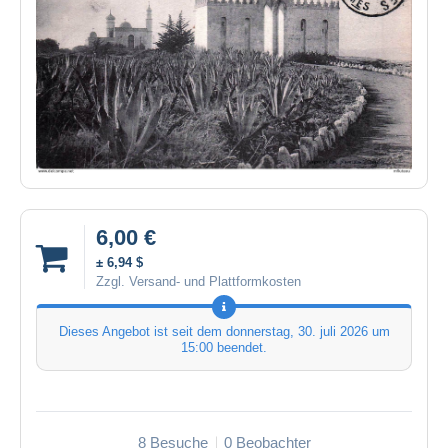
6,00 €
± 6,94 $
Zzgl. Versand- und Plattformkosten
Dieses Angebot ist seit dem
donnerstag, 30. juli 2026 um
15:00
beendet.
8 Besuche
0 Beobachter