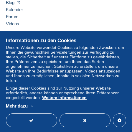
Eine Zahlung, die nicht über
das in die Website
Blog
hinzufügen
integrierte Zahlungssystem erfolgt
wird dem
Kalender
Käufer vom Verkäufer erstattet. Ein nicht bezahlter
Forum
Kauf kann Konsequenzen für das Konto des
Videos
Käufers nach sich ziehen.
Sollten die Verkaufsbedingungen des Verkäufers
Hilfe
Informationen zu den Cookies
Klauseln enthalten, die sich auf die Zahlung
Online-Hilfe
beziehen, sind diese Klauseln als nichtig zu
Unsere Website verwendet Cookies zu folgenden Zwecken: um
Ihnen die gewünschten Serviceleitungen zur Verfügung zu
Auf Delcampe kaufen
betrachten. Es gelten ausschließlich die
stellen, die Sicherheit auf unserer Plattform zu gewährleisten,
Zahlungsbedingungen der Delcampe-Website, wie
Auf Delcampe verkaufen
Ihre Präferenzen zu speichern, um Ihnen das Surfen
sie in den
Nutzungsbedingungen
definiert sind.
angenehmer zu machen, Statistiken zu erstellen, um unsere
Eine sichere Website
Website an Ihre Bedürfnisse anzupassen, Videos anzuzeigen
Käufe müssen, nachdem der Verkäufer die
und Ihnen zu ermöglichen, Inhalte in sozialen Netzwerken zu
teilen.
Endabrechnung geschickt hat, innerhalb von
14
Tagen
bezahlt werden.
Einige dieser Cookies sind zur Nutzung unserer Website
erforderlich, andere können entsprechend Ihren Präferenzen
eingestellt werden.
Weitere Informationen
Tarif : 2026
Mehr dazu
- frais de port FRANCE : 1,70€ ( - 20 gr. ) // 3,25€ (
Deutsch
USD
Standardmodus
America
21Gr. à 100Gr. ) // 5,50€ ( 101Gr. à 250Gr. ) // 7,60€
( 251Gr. à 500Gr. ) // 9,40€ ( 501Gr. à 1Kg. )
- frais de port INTERNATIONAL : 2,40€ ( - 20 Gr. ) //