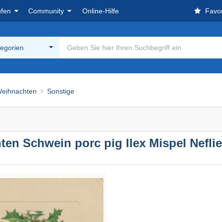
ufen
Community
Online-Hilfe
Favor
tegorien
eihnachten
Sonstige
en Schwein porc pig Ilex Mispel Neflie