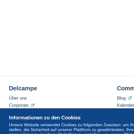
Delcampe
Comm
Über uns
Blog
Corporate
Kalende
Tarife
Forum
Informationen zu den Cookies
Nehmen Sie Kontakt mit uns auf
Videos
Unsere Website verwendet Cookies zu folgenden Zwecken: um Ihn
stellen, die Sicherheit auf unserer Plattform zu gewährleisten, I