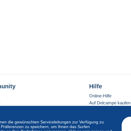
unity
Hilfe
Online-Hilfe
r
Auf Delcampe kaufen
Auf Delcampe verkau
Eine sichere Website
en die gewünschten Serviceleitungen zur Verfügung zu
hre Präferenzen zu speichern, um Ihnen das Surfen