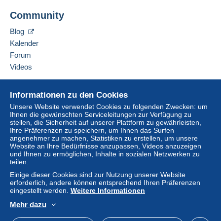
Diesen Verkäufer zu den Favoriten hinzufügen
Community
Verkäufer kontaktieren
Lieferzone 2
Diesen Verkäufer zu meiner schwarzen Liste
Blog
hinzufügen
Kalender
Lieferzone 3
Forum
Videos
Lieferzone 4
Hilfe
Lieferzone 5
Informationen zu den Cookies
Online-Hilfe
Unsere Website verwendet Cookies zu folgenden Zwecken: um
Ihnen die gewünschten Serviceleitungen zur Verfügung zu
Lieferzone 6
Auf Delcampe kaufen
stellen, die Sicherheit auf unserer Plattform zu gewährleisten,
Auf Delcampe verkaufen
Ihre Präferenzen zu speichern, um Ihnen das Surfen
angenehmer zu machen, Statistiken zu erstellen, um unsere
Lieferzone 7
Eine sichere Website
Website an Ihre Bedürfnisse anzupassen, Videos anzuzeigen
und Ihnen zu ermöglichen, Inhalte in sozialen Netzwerken zu
teilen.
Diese Zone enthält
ein Land
.
Einige dieser Cookies sind zur Nutzung unserer Website
erforderlich, andere können entsprechend Ihren Präferenzen
Paket mit Rückschein
eingestellt werden.
Weitere Informationen
(Sendungsverfolgung)
Mehr dazu
Zahlung per:
Deutsch
USD
Standardmodus
America