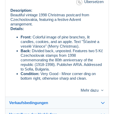
Übersetzen
Description:
Beautiful vintage 1998 Christmas postcard from
Czechoslovakia, featuring a festive Advent
arrangement.
Details:
Front:
Colorful image of pine branches, lit
candles, cookies, and an apple. Text "Šťastné a
veselé Vánoce" (Merry Christmas).
Back:
Divided back, unposted. Features two 5 Kč
Czechoslovak stamps from 1998
commemorating the 80th anniversary of the
republic (1918-1998). Publisher ARIA. Addressed
to Sofia, Bulgaria.
Condition:
Very Good - Minor corner ding on
bottom right, otherwise sharp and clean.
Mehr dazu
Condition:
Vintage postcard showing signs of age
consistent with its era. May have minor wear, edge
Verkaufsbedingungen
softening, or light discoloration typical of paper
collectibles. Please examine all photos carefully for