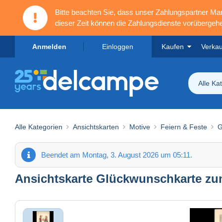
Bitte beachten Sie, dass unser Zahlungspartner M
dieser Zeit können die Zahlungsdienste vorübergehe
Anmelden
Einloggen
Kaufen
Verka
Alle Ka
Alle Kategorien
Ansichtskarten
Motive
Feiern & Feste
G
Beendet am Montag, 3. August 2026 um 05:11.
Ansichtskarte Glückwunschkarte zum