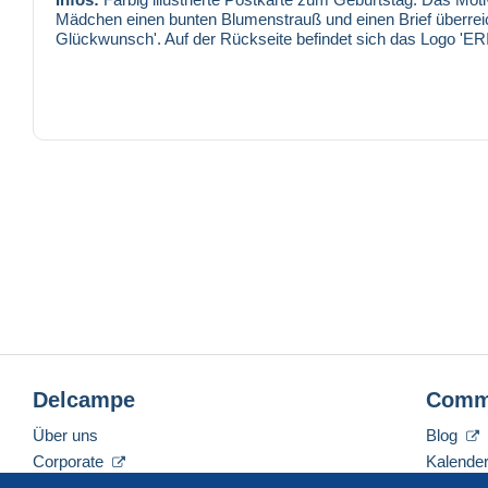
Mädchen einen bunten Blumenstrauß und einen Brief überreic
Glückwunsch'. Auf der Rückseite befindet sich das Logo 'ERI
Zustand siehe Scan
bestoßen
AKLEX#ID:
408008
BEEAT#ID:
391951
Delcampe
Comm
Über uns
Blog
Corporate
Kalende
Tarife
Forum