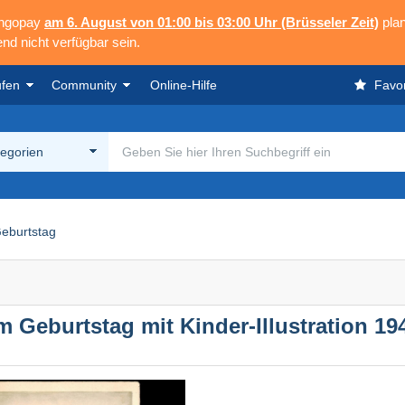
angopay
am 6. August von 01:00 bis 03:00 Uhr (Brüsseler Zeit)
plan
nd nicht verfügbar sein.
ufen
Community
Online-Hilfe
Favor
tegorien
eburtstag
 Geburtstag mit Kinder-Illustration 19