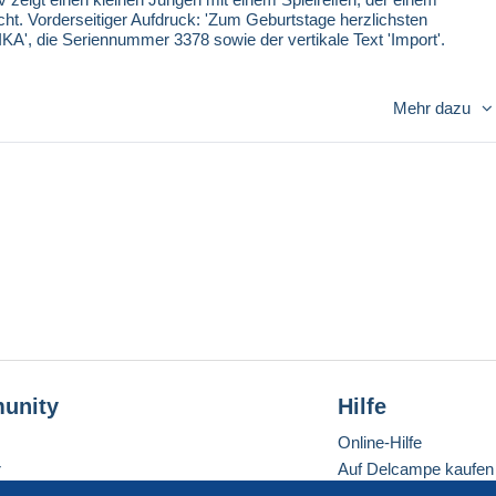
ht. Vorderseitiger Aufdruck: 'Zum Geburtstage herzlichsten
KA', die Seriennummer 3378 sowie der vertikale Text 'Import'.
Mehr dazu
unity
Hilfe
Online-Hilfe
r
Auf Delcampe kaufen
Auf Delcampe verkau