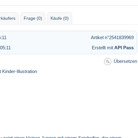
rkäufers
Frage (0)
Käufe (0)
:11
Artikel n°2541839969
05:11
Erstellt mit
API Pass
Übersetzen
inder-Illustration
v zeigt einen kleinen Jungen mit einem Spielreifen, der einem