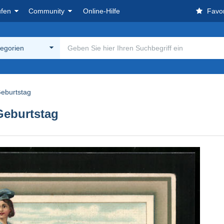
ufen
Community
Online-Hilfe
Favor
tegorien
eburtstag
Geburtstag