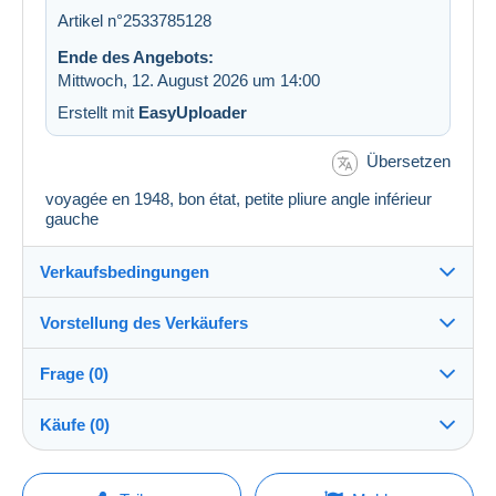
Artikel n°2533785128
Ende des Angebots:
Mittwoch, 12. August 2026 um 14:00
Erstellt mit
EasyUploader
Übersetzen
voyagée en 1948, bon état, petite pliure angle inférieur
gauche
Verkaufsbedingungen
Vorstellung des Verkäufers
Verkaufsbedingungen im Detail
Frage (0)
Versand
choumac72
100%
(38093x)
Versand nach Zahlung innerhalb von 14 Tagen
Käufe (0)
PRO
Shop
Direkte Übergabe:
Ja
Um eine Frage stellen zu können, müssen Sie
Letzte Aktualisierung: 00:32:06