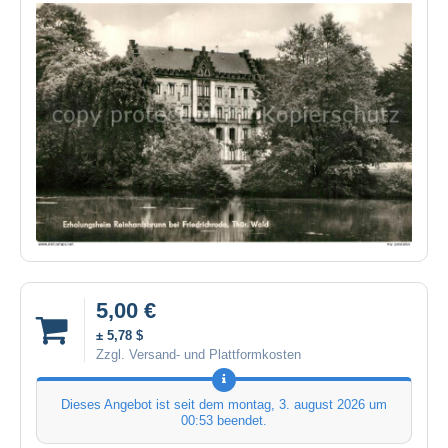
5,00 €
± 5,78 $
Zzgl. Versand- und Plattformkosten
Dieses Angebot ist seit dem
montag, 3. august 2026 um
00:53
beendet.