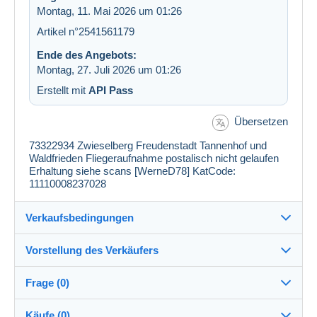
Montag, 11. Mai 2026 um 01:26
Artikel n°2541561179
Ende des Angebots:
Montag, 27. Juli 2026 um 01:26
Erstellt mit
API Pass
Übersetzen
73322934 Zwieselberg Freudenstadt Tannenhof und
Waldfrieden Fliegeraufnahme postalisch nicht gelaufen
Erhaltung siehe scans [WerneD78] KatCode:
11110008237028
Verkaufsbedingungen
Vorstellung des Verkäufers
Verkaufsbedingungen im Detail
Frage (0)
Versand
my_postales
100%
(71365x)
Versand nach Zahlung innerhalb von 1 Tagen
Käufe (0)
PRO