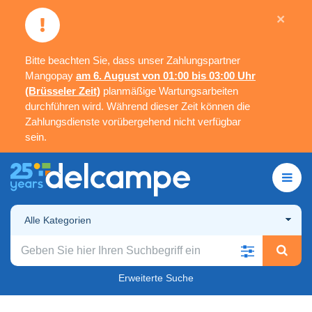
×
Bitte beachten Sie, dass unser Zahlungspartner
Mangopay
am 6. August von 01:00 bis 03:00 Uhr
(Brüsseler Zeit)
planmäßige Wartungsarbeiten
durchführen wird. Während dieser Zeit können die
Zahlungsdienste vorübergehend nicht verfügbar
sein.
Alle Kategorien
Erweiterte Suche