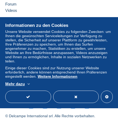
Deutschland
Forum
Videos
Für mehr Sicherheit, bittet der Verkäufer Sie,
Diesen Verkäufer zu den Favoriten hinzufügen
eine Versandoption mit Sendungsverfolgung zu
Verkäufer kontaktieren
Hilfe
wählen:
Diesen Verkäufer zu meiner schwarzen Liste
Informationen zu den Cookies
hinzufügen
Online-Hilfe
ab einem Kauf in Höhe von 24,00 €.
Unsere Website verwendet Cookies zu folgenden Zwecken: um
Ihnen die gewünschten Serviceleitungen zur Verfügung zu
Auf Delcampe kaufen
stellen, die Sicherheit auf unserer Plattform zu gewährleisten,
Auf Delcampe verkaufen
Ihre Präferenzen zu speichern, um Ihnen das Surfen
Lieferzone 1
angenehmer zu machen, Statistiken zu erstellen, um unsere
Eine sichere Website
Website an Ihre Bedürfnisse anzupassen, Videos anzuzeigen
und Ihnen zu ermöglichen, Inhalte in sozialen Netzwerken zu
Lieferzone 2
teilen.
Einige dieser Cookies sind zur Nutzung unserer Website
erforderlich, andere können entsprechend Ihren Präferenzen
Diese Zone enthält
ein Land
.
eingestellt werden.
Weitere Informationen
Brief (Standardformat/Kleinbrief)
Mehr dazu
Deutsch
USD
Standardmodus
America
Zahlung per:
Von 1 bis 1 Objekte
1,00 €
© Delcampe International srl. Alle Rechte vorbehalten.