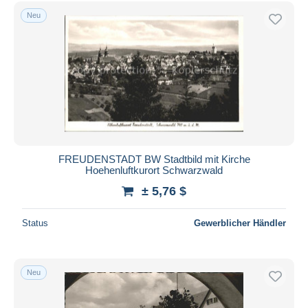
Kostenloser Versand
Neu
Zahlungsmethoden
PayPal
Banküberweisung
Visa
Mastercard
Bancontact
iDeal
FREUDENSTADT BW Stadtbild mit Kirche
Hoehenluftkurort Schwarzwald
Maestro
± 5,76 $
Gesamte Auswahl aufheben
Wohnsitz des Verkäufers
Status
Gewerblicher Händler
Weltweit
Neu