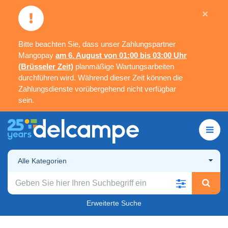
×
Bitte beachten Sie, dass unser Zahlungspartner
Mangopay
am 6. August von 01:00 bis 03:00 Uhr
(Brüsseler Zeit)
planmäßige Wartungsarbeiten
durchführen wird. Während dieser Zeit können die
Zahlungsdienste vorübergehend nicht verfügbar
sein.
Alle Kategorien
Erweiterte Suche