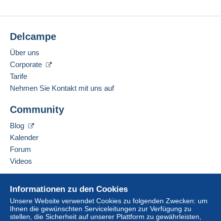
Vor 1 Woche
Diese Zone enthält
55 Länder
.
Zahlungsmethoden:
Brief (Standardformat/Kleinbrief)
Delcampe
Zahlung per:
Standort:
Über uns
Deutschland
Corporate
Von 1gr bis 19gr
Sprachkenntnisse:
Tarife
1,96 €
Französisch,
Englisch (Vereinigtes Königreich),
Nehmen Sie Kontakt mit uns auf
Deutsch
Von 20gr bis 100gr
Community
4,15 €
Diesen Verkäufer zu den Favoriten hinzufügen
Blog
Von 101gr bis 250gr
Verkäufer kontaktieren
Kalender
Diesen Verkäufer zu meiner schwarzen Liste
9,85 €
hinzufügen
Forum
Von 251gr bis 500gr
Videos
14,55 €
Hilfe
Informationen zu den Cookies
Von 501gr bis 2000gr
Online-Hilfe
Unsere Website verwendet Cookies zu folgenden Zwecken: um
26,50 €
Ihnen die gewünschten Serviceleitungen zur Verfügung zu
Auf Delcampe kaufen
stellen, die Sicherheit auf unserer Plattform zu gewährleisten,