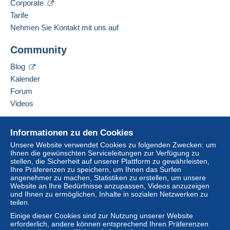
Corporate
Von 1gr bis 19gr
Sprachkenntnisse:
Tarife
1,96 €
Französisch,
Englisch (Vereinigtes Königreich),
Nehmen Sie Kontakt mit uns auf
Deutsch
Von 20gr bis 100gr
Community
4,15 €
Diesen Verkäufer zu den Favoriten hinzufügen
Blog
Von 101gr bis 250gr
Verkäufer kontaktieren
Kalender
Diesen Verkäufer zu meiner schwarzen Liste
9,85 €
hinzufügen
Forum
Von 251gr bis 500gr
Videos
14,55 €
Hilfe
Informationen zu den Cookies
Von 501gr bis 2000gr
Online-Hilfe
Unsere Website verwendet Cookies zu folgenden Zwecken: um
26,50 €
Ihnen die gewünschten Serviceleitungen zur Verfügung zu
Auf Delcampe kaufen
stellen, die Sicherheit auf unserer Plattform zu gewährleisten,
Auf Delcampe verkaufen
Ab 2001gr
Ihre Präferenzen zu speichern, um Ihnen das Surfen
angenehmer zu machen, Statistiken zu erstellen, um unsere
Eine sichere Website
555,00 €
Website an Ihre Bedürfnisse anzupassen, Videos anzuzeigen
und Ihnen zu ermöglichen, Inhalte in sozialen Netzwerken zu
teilen.
Brief mit Sendungsverfolgung
(Standardformat/Kleinbrief)
Einige dieser Cookies sind zur Nutzung unserer Website
erforderlich, andere können entsprechend Ihren Präferenzen