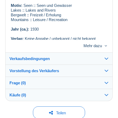
Motiv:
Seen :: Seen und Gewässer
Lakes :: Lakes and Rivers
Bergwelt :: Freizeit / Erholung
Mountains :: Leisure / Recreation
Jahr (ca.):
1930
Verlag:
Keine Angabe / unbekannt / nicht bekannt
Seriennummer:
0
Mehr dazu
Infos:
Kurhaus u. Wintersportplatz Kniebis-Lamm 935
m. ü. M.
Verkaufsbedingungen
Zustand siehe Scan, Knick oben links
Vorstellung des Verkäufers
Verkaufsbedingungen im Detail
AKLEX#ID:
8990
BEEAT#ID:
5066
Frage (0)
Versand
ak-lexikon
100%
(9788x)
Versand nach Zahlung innerhalb von 1 Tagen
Käufe (0)
PRO
Shop
Direkte Übergabe:
Ja
Um eine Frage stellen zu können, müssen Sie
Letzte Aktualisierung: 07:29:06
Teilen
eingeloggt sein.
Nachname: