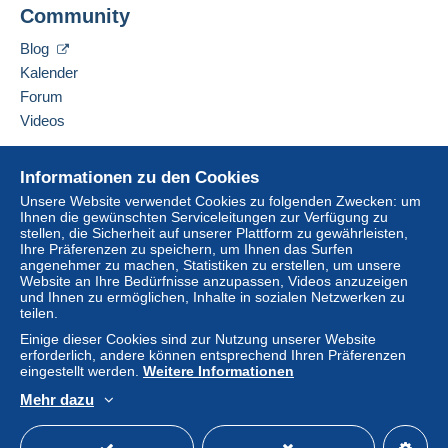
Community
Blog
Kalender
Forum
Videos
Hilfe
Informationen zu den Cookies
Online-Hilfe
Unsere Website verwendet Cookies zu folgenden Zwecken: um
Ihnen die gewünschten Serviceleitungen zur Verfügung zu
Auf Delcampe kaufen
stellen, die Sicherheit auf unserer Plattform zu gewährleisten,
Auf Delcampe verkaufen
Ihre Präferenzen zu speichern, um Ihnen das Surfen
angenehmer zu machen, Statistiken zu erstellen, um unsere
Eine sichere Website
Website an Ihre Bedürfnisse anzupassen, Videos anzuzeigen
und Ihnen zu ermöglichen, Inhalte in sozialen Netzwerken zu
teilen.
Einige dieser Cookies sind zur Nutzung unserer Website
erforderlich, andere können entsprechend Ihren Präferenzen
eingestellt werden.
Weitere Informationen
Mehr dazu
Deutsch
USD
Standardmodus
America