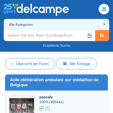
Alle Kategorien
Erweiterte Suche
Übersicht der Foren
Alle Einträge
Aide oblitération ambulant sur médaillon de
Belgique
pascalv
100%
(99564x)