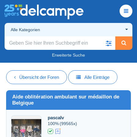
Alle Kategorien
Erweiterte Suche
Übersicht der Foren
Alle Einträge
Aide oblitération ambulant sur médaillon de
Belgique
pascalv
100%
(99565x)