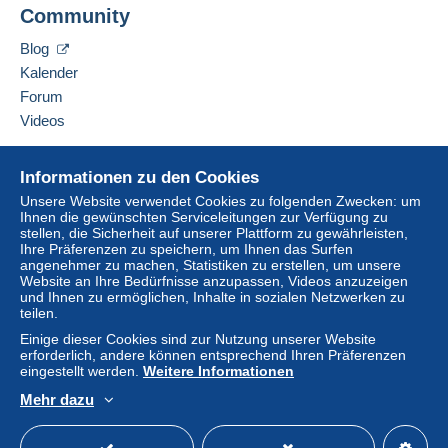
Community
Blog
Kalender
Forum
Videos
Hilfe
Informationen zu den Cookies
Online-Hilfe
Unsere Website verwendet Cookies zu folgenden Zwecken: um
Ihnen die gewünschten Serviceleitungen zur Verfügung zu
Auf Delcampe kaufen
stellen, die Sicherheit auf unserer Plattform zu gewährleisten,
Auf Delcampe verkaufen
Ihre Präferenzen zu speichern, um Ihnen das Surfen
angenehmer zu machen, Statistiken zu erstellen, um unsere
Eine sichere Website
Website an Ihre Bedürfnisse anzupassen, Videos anzuzeigen
und Ihnen zu ermöglichen, Inhalte in sozialen Netzwerken zu
teilen.
Einige dieser Cookies sind zur Nutzung unserer Website
erforderlich, andere können entsprechend Ihren Präferenzen
eingestellt werden.
Weitere Informationen
Mehr dazu
Deutsch
USD
Standardmodus
America